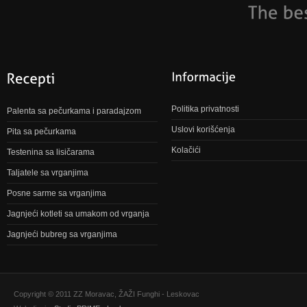
Politika privatnosti
Palenta sa pečurkama i paradajzom
Uslovi korišćenja
Pita sa pečurkama
Kolačići
Testenina sa lisičarama
Taljatele sa vrganjima
Posne sarme sa vrganjima
Jagnjeći kotleti sa umakom od vrganja
Jagnjeći bubreg sa vrganjima
Copyright © 2011 ZZ Moravac, ŽAŽI Funghi - Leskovac