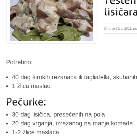
On maj 23rd, 2011,
po
Potrebno:
40 dag širokih rezanaca ili tagliatella, skuhani
1 žlica maslac
30 dag lisičica, presečenih na pola
20 dag vrganja, izrezanog na manje komade
1-2 žlice maslaca