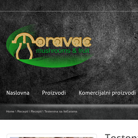
Home
\
Recepti
\
Recepti
\ Testenina sa lisičarama